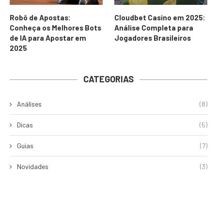
Robô de Apostas:
Cloudbet Casino em 2025:
Conheça os Melhores Bots
Análise Completa para
de IA para Apostar em
Jogadores Brasileiros
2025
CATEGORIAS
Análises
(8)
Dicas
(5)
Guias
(7)
Novidades
(3)