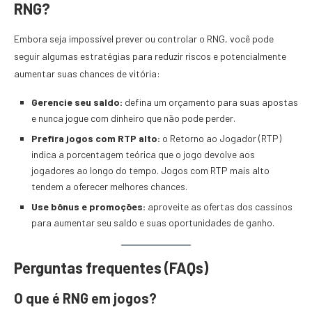
RNG?
Embora seja impossível prever ou controlar o RNG, você pode
seguir algumas estratégias para reduzir riscos e potencialmente
aumentar suas chances de vitória:
Gerencie seu saldo:
defina um orçamento para suas apostas
e nunca jogue com dinheiro que não pode perder.
Prefira jogos com RTP alto:
o Retorno ao Jogador (RTP)
indica a porcentagem teórica que o jogo devolve aos
jogadores ao longo do tempo. Jogos com RTP mais alto
tendem a oferecer melhores chances.
Use bônus e promoções:
aproveite as ofertas dos cassinos
para aumentar seu saldo e suas oportunidades de ganho.
Perguntas frequentes (FAQs)
O que é RNG em jogos?