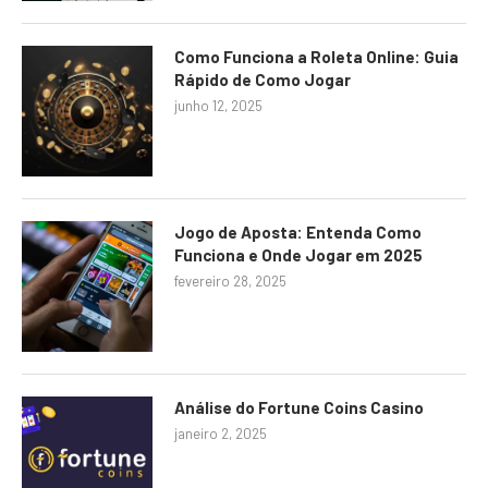
Como Funciona a Roleta Online: Guia
Rápido de Como Jogar
junho 12, 2025
Jogo de Aposta: Entenda Como
Funciona e Onde Jogar em 2025
fevereiro 28, 2025
Análise do Fortune Coins Casino
janeiro 2, 2025