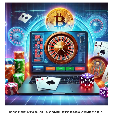
JOGOS DE AZAR: GUIA COMPLETO PARA COMEÇAR A...