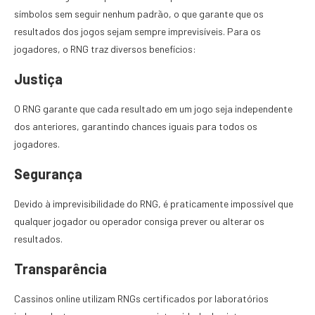
símbolos sem seguir nenhum padrão, o que garante que os
resultados dos jogos sejam sempre imprevisíveis. Para os
jogadores, o RNG traz diversos benefícios:
Justiça
O RNG garante que cada resultado em um jogo seja independente
dos anteriores, garantindo chances iguais para todos os
jogadores.
Segurança
Devido à imprevisibilidade do RNG, é praticamente impossível que
qualquer jogador ou operador consiga prever ou alterar os
resultados.
Transparência
Cassinos online utilizam RNGs certificados por laboratórios