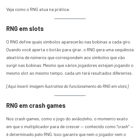
Veja como o RNG atua na prática:
RNG em slots
O RNG define quais símbolos aparecerão nas bobinas a cada giro.
Quando você aperta o botão para girar, o RNG gera uma sequência
aleatória de números que correspondem aos símbolos que vão
surgir nas bobinas. Mesmo que vários jogadores estejam jogando o
mesmo slot ao mesmo tempo, cada um terá resultados diferentes.
[Aqui inserir imagem ilustrativa do funcionamento do RNG em slots]
RNG em crash games
Nos crash games, como o jogo do aviãozinho, o momento exato
em que o multiplicador para de crescer — conhecido como “crash” —
é determinado pelo RNG. Isso garante que nem o jogador nem o